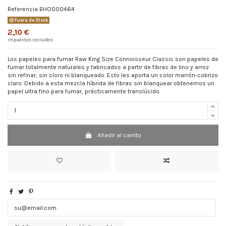
Referencia
BHO000464
Fuera de Stock
2,10 €
Impuestos incluidos
Los papeles para fumar Raw King Size Connoisseur Classic son papeles de
fumar totalmente naturales y fabricados a partir de fibras de lino y arroz
sin refinar, sin cloro ni blanqueado. Esto les aporta un color marrón-cobrizo
claro. Debido a esta mezcla híbrida de fibras sin blanquear obtenemos un
papel ultra fino para fumar, prácticamente translúcido.
Añadir al carrito