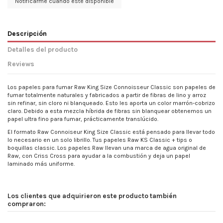
Notificarme cuando esté disponible
Descripción
Detalles del producto
Reviews
Los papeles para fumar Raw King Size Connoisseur Classic son papeles de
fumar totalmente naturales y fabricados a partir de fibras de lino y arroz
sin refinar, sin cloro ni blanqueado. Esto les aporta un color marrón-cobrizo
claro. Debido a esta mezcla híbrida de fibras sin blanquear obtenemos un
papel ultra fino para fumar, prácticamente translúcido.
El formato Raw Connoiseur King Size Classic está pensado para llevar todo
lo necesario en un solo librillo. Tus papeles Raw KS Classic + tips o
boquillas classic. Los papeles Raw llevan una marca de agua original de
Raw, con Criss Cross para ayudar a la combustión y deja un papel
laminado más uniforme.
Fecha de disponibilidad:
No reviews
2019-12-10
Los clientes que adquirieron este producto también
compraron: