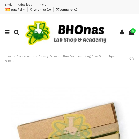
Envío
Aviso legal
Inicio
Español
Wishlist (
0
)
Compare (
0
)
0
Inicio
Parafernalia
Papel y Filtros
Raw Conoiseur King Size Slim + Tips -
BHOnas